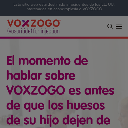
Este sitio web está destinado a residentes de los EE. UU.
interesados en acondroplasia o VOXZOGO
El momento de
hablar sobre
VOXZOGO es antes
de que los huesos
de su hijo dejen de