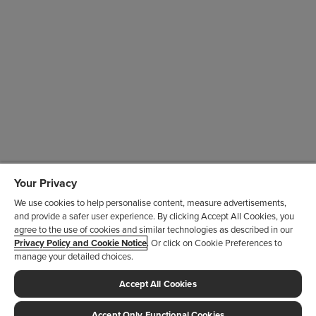
Your Privacy
We use cookies to help personalise content, measure advertisements,
and provide a safer user experience. By clicking Accept All Cookies, you
agree to the use of cookies and similar technologies as described in our
INFORMACIÓN IMPORTANTE
Privacy Policy and Cookie Notice
. Or click on Cookie Preferences to
DE SEGURIDAD
manage your detailed choices.
Accept All Cookies
Para qué se usa VOXZOGO?
VOXZOGO es un medicamento con receta que
Accept Only Functional Cookies